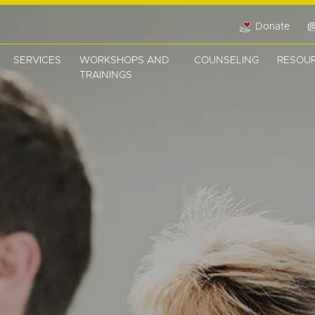
Donate
SERVICES
WORKSHOPS AND
COUNSELING
RESOU
TRAININGS