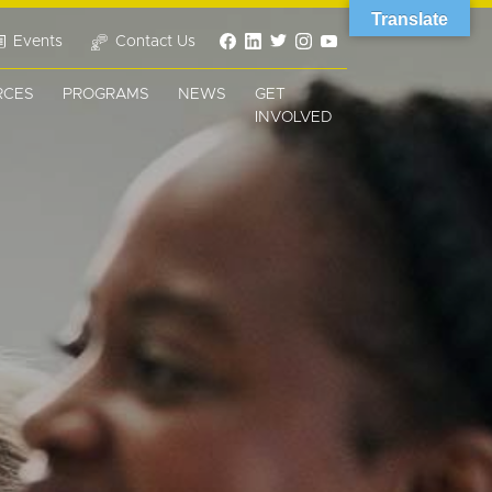
Translate
Events
Contact Us
RCES
PROGRAMS
NEWS
GET
INVOLVED