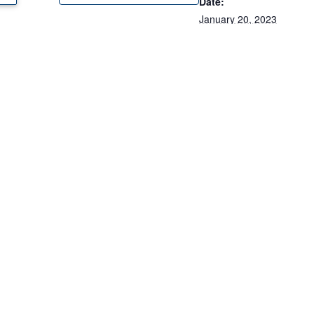
Date:
January 20, 2023
Time:
1:00 pm - 2:00 pm
éstamos,
Event Categories:
gratuita es
Montgomery County
,
Tax
 explicará
Planning
arar y
Event Tags:
build your business
Website:
https://mdwbc.neoserra.c
m/conferences/787908
y to correctly report your 2022 taxes!!