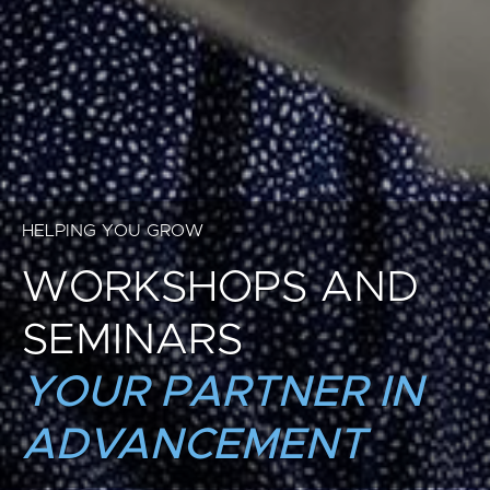
HELPING YOU GROW
WORKSHOPS AND
SEMINARS
YOUR PARTNER IN
ADVANCEMENT