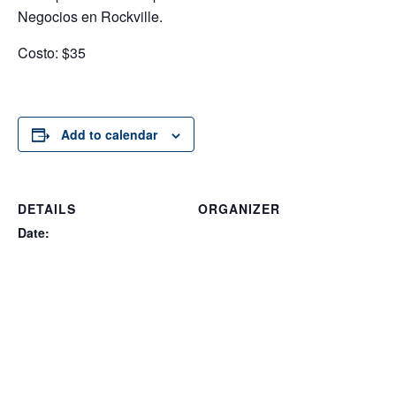
Negocios en Rockville.
Costo: $35
Add to calendar
DETAILS
ORGANIZER
Date:
February 17, 2017
Time:
10:00 am - 1:00 pm
Event Categories:
Developing a Business Plan
,
Language
,
Location
,
Montgomery County
,