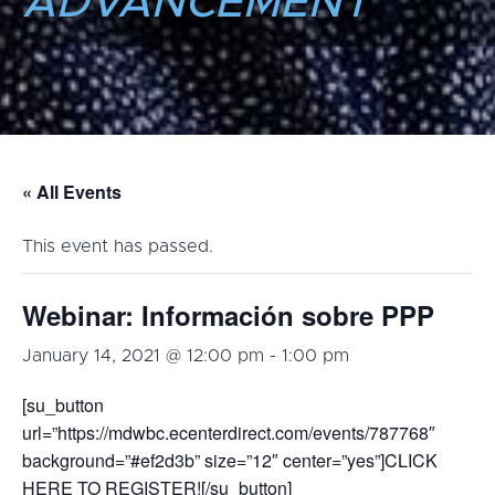
ADVANCEMENT
« All Events
This event has passed.
Webinar: Información sobre PPP
January 14, 2021 @ 12:00 pm
-
1:00 pm
[su_button
url=”https://mdwbc.ecenterdirect.com/events/787768″
background=”#ef2d3b” size=”12″ center=”yes”]CLICK
HERE TO REGISTER![/su_button]