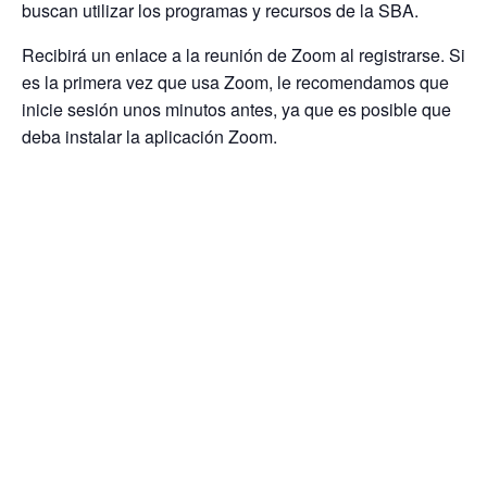
buscan utilizar los programas y recursos de la SBA.
Recibirá un enlace a la reunión de Zoom al registrarse. Si
es la primera vez que usa Zoom, le recomendamos que
inicie sesión unos minutos antes, ya que es posible que
deba instalar la aplicación Zoom.
Add to calendar
DETAILS
ORGANIZER
Date:
January 14, 2021
Time:
12:00 pm - 1:00 pm
Event Categories: